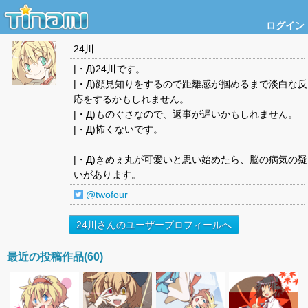
ログイン
24川
|・Д)24川です。
|・Д)顔見知りをするので距離感が掴めるまで淡白な反
応をするかもしれません。
|・Д)ものぐさなので、返事が遅いかもしれません。
|・Д)怖くないです。
|・Д)きめぇ丸が可愛いと思い始めたら、脳の病気の疑
いがあります。
@twofour
24川さんのユーザープロフィールへ
最近の投稿作品(60)