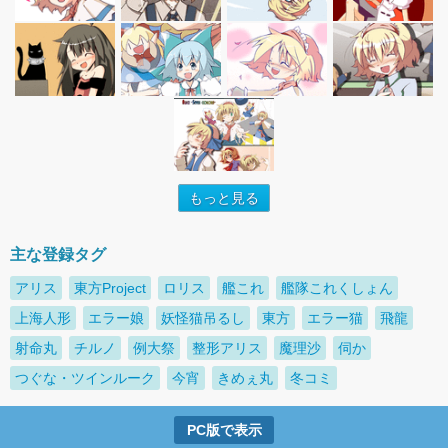
もっと見る
主な登録タグ
アリス
東方Project
ロリス
艦これ
艦隊これくしょん
上海人形
エラー娘
妖怪猫吊るし
東方
エラー猫
飛龍
射命丸
チルノ
例大祭
整形アリス
魔理沙
伺か
つぐな・ツインルーク
今宵
きめぇ丸
冬コミ
PC版で表示