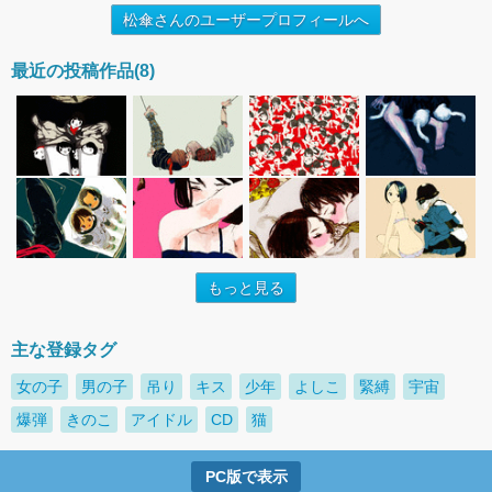
松傘さんのユーザープロフィールへ
最近の投稿作品(8)
もっと見る
主な登録タグ
女の子
男の子
吊り
キス
少年
よしこ
緊縛
宇宙
爆弾
きのこ
アイドル
CD
猫
PC版で表示