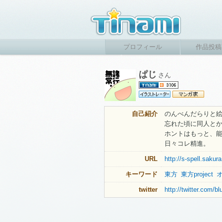
プロフィール
作品投稿
ぱじ
さん
自己紹介
のんべんだらりと
忘れた頃に同人と
ホントはもっと、
日々コレ精進。
URL
http://s-spell.sakura
キーワード
東方
東方project
twitter
http://twitter.com/