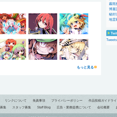
霧雨
博麗
秘封
地霊
Twi
Tweets
もっと見る
リンクについて
免責事項
プライバシーポリシー
作品投稿ガイドライ
募集
スタッフ募集
Staff Blog
広告・業務提携について
会社概要