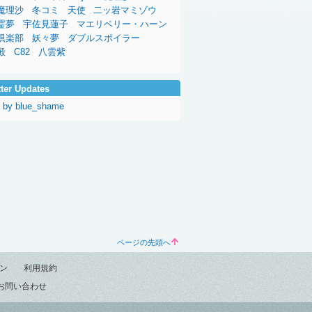
魔理沙
冬コミ
天使
二ッ岩マミゾウ
霊夢
宇佐見蓮子
マエリベリー・ハーン
倶楽部
妖々夢
ダブルスポイラー
殿
C82
八雲紫
tter Updates
 by blue_shame
ページの先頭へ
ン
利用規約
お問い合わせ