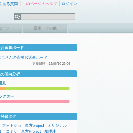
くある質問
このページのヘルプ
ログイン
セージ
設定・その他
援お返事ボード
ぱじさんの応援お返事ボード
更新日時：12/06/10 23:06
品の傾向分析
種別
ラクター
な登録タグ
フォトショ
東方project
オリジナル
ミ
コミケ
東方Project
魔理沙