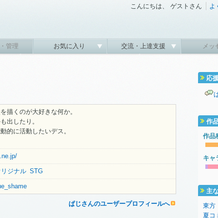
こんにちは、 ゲストさん
よ
・管理
お気に入り
交流・上達支援
メッ
応
絵を描くのが大好きな何か。
かも出したり。
作
能動的に活動したいデス。
作品
.ne.jp/
キャ
オリジナル
STG
blue_shame
主
ぱじさんのユーザープロフィールへ
東方
夏コ