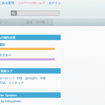
くある質問
このページのヘルプ
ログイン
セージ
設定・その他
品の傾向分析
種別
ラクター
な登録タグ
ヨーロッパ
C82
ほのぼの
中世
ITIA
コミティア
tter Updates
 by tokoyamaru