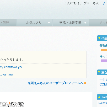
こんにちは、 ゲストさん
よ
・管理
お気に入り
交流・上達支援
メッ
作
作品
キャ
全だったりします。
fty.com/toko-ya/
主
tokoyamaru
中世
鬼頭えんさんのユーザープロフィールへ
COM
Twi
Tweets