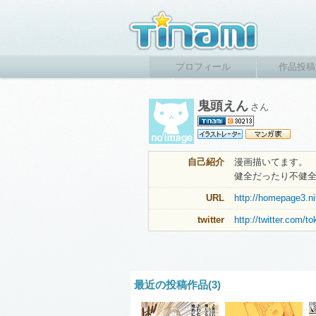
プロフィール
作品投稿
鬼頭えん
さん
自己紹介
漫画描いてます。
健全だったり不健
URL
http://homepage3.ni
twitter
http://twitter.com/
最近の投稿作品(3)