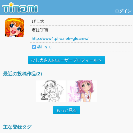
ログイン
びし犬
君は宇宙
http://www4.pf-x.net/~gleamw/
@i_n_u__
びし犬さんのユーザープロフィールへ
最近の投稿作品(2)
もっと見る
主な登録タグ