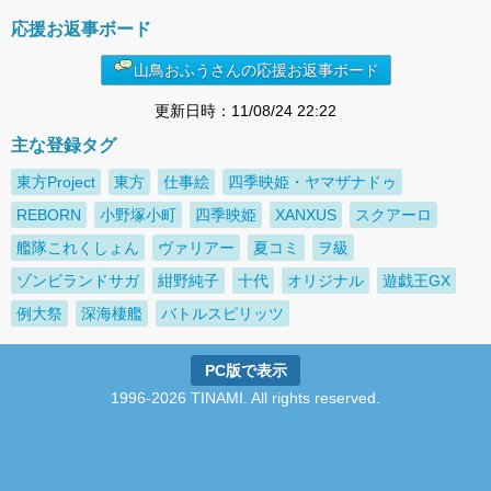
応援お返事ボード
山鳥おふうさんの応援お返事ボード
更新日時：11/08/24 22:22
主な登録タグ
東方Project
東方
仕事絵
四季映姫・ヤマザナドゥ
REBORN
小野塚小町
四季映姫
XANXUS
スクアーロ
艦隊これくしょん
ヴァリアー
夏コミ
ヲ級
ゾンビランドサガ
紺野純子
十代
オリジナル
遊戯王GX
例大祭
深海棲艦
バトルスピリッツ
PC版で表示
1996-2026 TINAMI. All rights reserved.