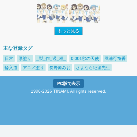
もっと見る
主な登録タグ
日常
厚塗り
_製_作_過_程_
0.001秒の天使
風浦可符香
輪入道
アニメ塗り
長野原みお
さよなら絶望先生
PC版で表示
1996-2026 TINAMI. All rights reserved.