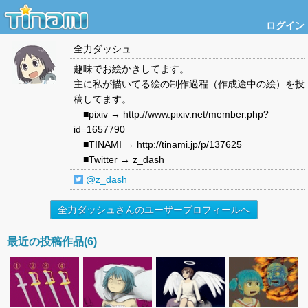
ログイン
全力ダッシュ
趣味でお絵かきしてます。
主に私が描いてる絵の制作過程（作成途中の絵）を投
稿してます。
■pixiv → http://www.pixiv.net/member.php?
id=1657790
■TINAMI → http://tinami.jp/p/137625
■Twitter → z_dash
@z_dash
全力ダッシュさんのユーザープロフィールへ
最近の投稿作品(6)