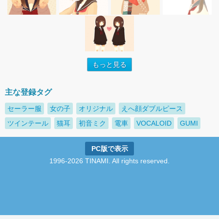
もっと見る
主な登録タグ
セーラー服
女の子
オリジナル
えへ顔ダブルピース
ツインテール
猫耳
初音ミク
電車
VOCALOID
GUMI
PC版で表示
1996-2026 TINAMI. All rights reserved.