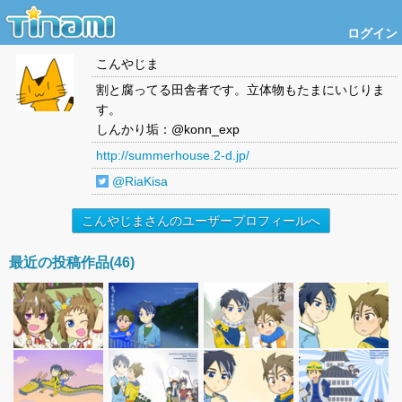
ログイン
こんやじま
割と腐ってる田舎者です。立体物もたまにいじりま
す。
しんかり垢：@konn_exp
http://summerhouse.2-d.jp/
@RiaKisa
こんやじまさんのユーザープロフィールへ
最近の投稿作品(46)