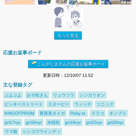
もっと見る
応援お返事ボード
こんやじまさんの応援お返事ボード
更新日時：12/10/07 11:52
主な登録タグ
ぷよぷよ
おそ松さん
リュウツラ
シンカリオン
ピンキーストリート
スヌーピー
ウィッチ
ソニック
KINGOFPRISM
香賀美タイガ
Pinky:st.
ドラコ
キンプリ
grt17nyr
grt16nyr
水陸松
grt18nyr
grt22nyr
grt26nyr
ウマ娘
シンコウウインディ