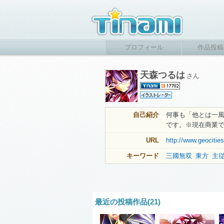
プロフィール
作品投稿
天森つるは
さん
自己紹介
何事も「他とは一
です。※現在商業で
URL
http://www.geociti
キーワード
三國無双
東方
主
最近の投稿作品(21)