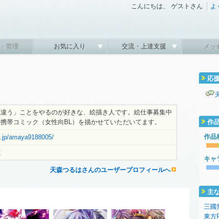
こんにちは、 ゲストさん
よ
・管理
お気に入り
交流・上達支援
メッ
応
風違う」ことをやるのが好きな、絵描き人です。絵仕事募集中
携帯コミック（女性向BL）を描かせていただいてます。
作
作品
es.jp/amaya9188005/
従
キャ
天森つるはさんのユーザープロフィールへ
主
三國
東方Pr