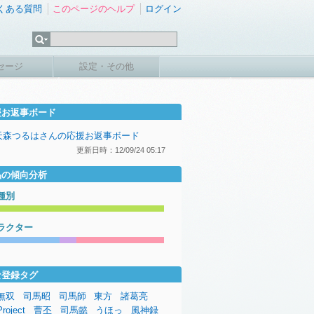
くある質問
このページのヘルプ
ログイン
セージ
設定・その他
援お返事ボード
天森つるはさんの応援お返事ボード
更新日時：12/09/24 05:17
品の傾向分析
種別
ラクター
な登録タグ
無双
司馬昭
司馬師
東方
諸葛亮
oject
曹丕
司馬懿
うほっ
風神録