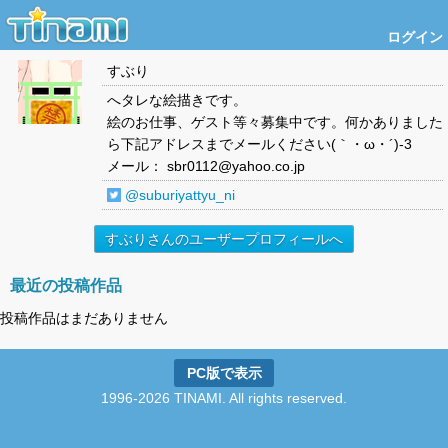
ログイン
すぶり
へタレな絵描きです。
絵のお仕事、ゲスト等々募集中です。何かありました
ら下記アドレスまでメールください(｀・ω・´)-3
メール： sbr0112@yahoo.co.jp
@suburiyattyu_ni
すぶりさんのユーザープロフィールへ
最近の投稿作品
投稿作品はまだありません
PC版で表示
1996-2026 TINAMI. All rights reserved.