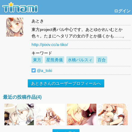
ログイン
あとき
東方project勇パル中心です。あとゆかれいむとか
色々。たまにヘタリアの女の子とか描くかも……。
http://pixiv.cc/a-tiko/
キーワード
東方
星熊勇儀
水橋パルスィ
百合
@a_toki
あときさんのユーザープロフィールへ
最近の投稿作品(4)