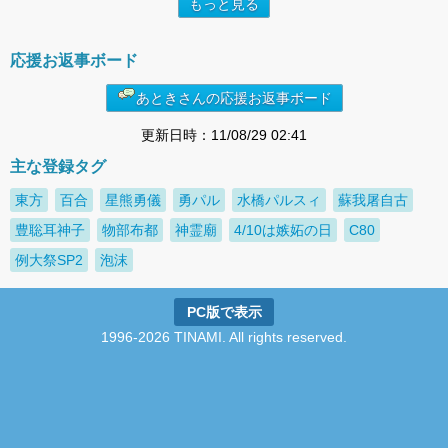
もっと見る
応援お返事ボード
あときさんの応援お返事ボード
更新日時：11/08/29 02:41
主な登録タグ
東方
百合
星熊勇儀
勇パル
水橋パルスィ
蘇我屠自古
豊聡耳神子
物部布都
神霊廟
4/10は嫉妬の日
C80
例大祭SP2
泡沫
PC版で表示
1996-2026 TINAMI. All rights reserved.