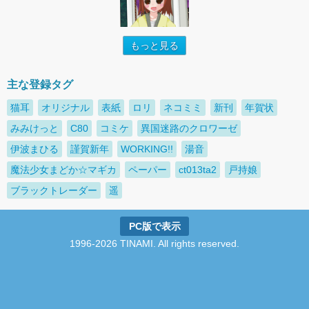
もっと見る
主な登録タグ
猫耳
オリジナル
表紙
ロリ
ネコミミ
新刊
年賀状
みみけっと
C80
コミケ
異国迷路のクロワーゼ
伊波まひる
謹賀新年
WORKING!!
湯音
魔法少女まどか☆マギカ
ペーパー
ct013ta2
戸持娘
ブラックトレーダー
遥
PC版で表示
1996-2026 TINAMI. All rights reserved.