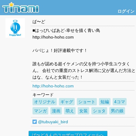
ログイン
ば〜ど
■はっぴいばあど-幸せを描く青い鳥
http://hoho-hoho.com
パパじょ！好評連載中です！
誰もが認める超イケメンの父を持つ小学生ユウタく
ん。 会社での重度のストレス解消に父が選んだ方法と
はな、なんと女装だった！
http://hoho-hoho.com
キーワード
オリジナル
ギャグ
ショート
短編
4コマ
マンガ
漫画
萌え
女装
ショタ
男の娘
@tubuyaki_bird
ば〜どさんのユーザープロフィールへ