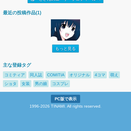
最近の投稿作品(1)
もっと見る
主な登録タグ
コミティア
同人誌
COMITIA
オリジナル
4コマ
萌え
ショタ
女装
男の娘
コスプレ
PC版で表示
1996-2026 TINAMI. All rights reserved.