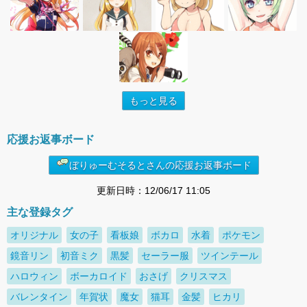
もっと見る
応援お返事ボード
ぼりゅーむそるとさんの応援お返事ボード
更新日時：12/06/17 11:05
主な登録タグ
オリジナル
女の子
看板娘
ボカロ
水着
ポケモン
鏡音リン
初音ミク
黒髪
セーラー服
ツインテール
ハロウィン
ボーカロイド
おさげ
クリスマス
バレンタイン
年賀状
魔女
猫耳
金髪
ヒカリ