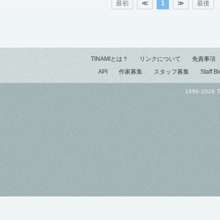
最初
≪
1
≫
最後
TINAMIとは？
リンクについて
免責事項
API
作家募集
スタッフ募集
Staff B
1996-2026 T