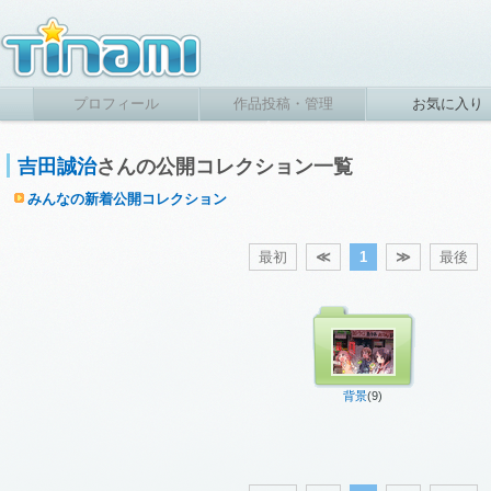
プロフィール
作品投稿・管理
お気に入り
吉田誠治
さんの公開コレクション一覧
みんなの新着公開コレクション
最初
≪
1
≫
最後
背景
(9)