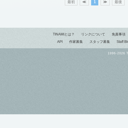
最初
≪
1
≫
最後
TINAMIとは？
リンクについて
免責事項
API
作家募集
スタッフ募集
Staff B
1996-2026 T