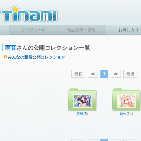
プロフィール
作品投稿・管理
お気に入り
雨音
さんの公開コレクション一覧
みんなの新着公開コレクション
最初
≪
1
≫
最後
版権
(5)
創作
(14)