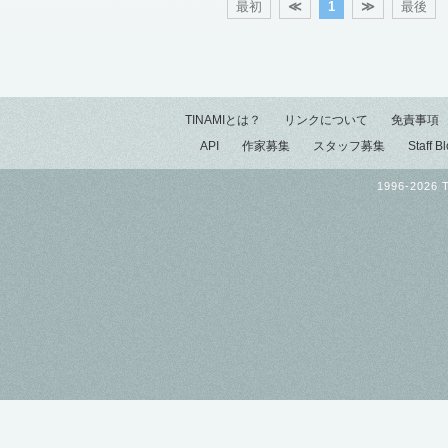
最初
≪
1
≫
最後
TINAMIとは？
リンクについて
免責事項
API
作家募集
スタッフ募集
Staff B
1996-2026 T