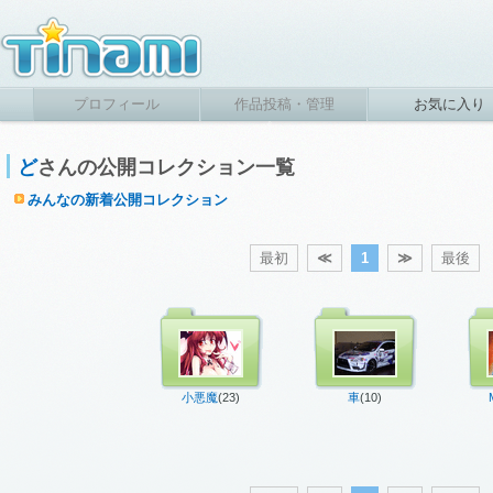
プロフィール
作品投稿・管理
お気に入り
ど
さんの公開コレクション一覧
みんなの新着公開コレクション
最初
≪
1
≫
最後
小悪魔
(23)
車
(10)