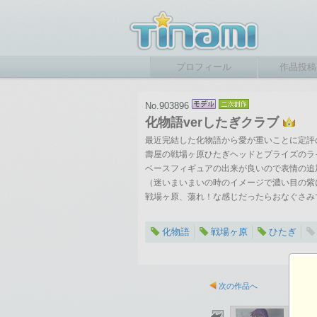
プロフィール
作品投稿
No.903896
化物語verしたぎクラブ
最近完結した化物語から愛が重いことに定評
壽屋の戦場ヶ原ひたぎヘッドとプライズのラ
ベースフィギュアの出来が良いので表情の追
（迷いまいまいの時のイメージで濃い目の紫
戦場ヶ原、蕩れ！な感じだったらおなぐさみ
化物語
戦場ヶ原
ひたぎ
次の作品へ