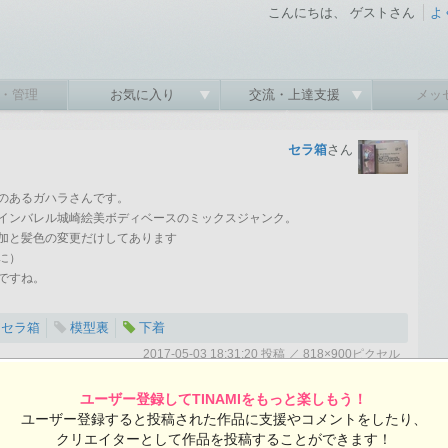
こんにちは、 ゲストさん
よ
・管理
お気に入り
交流・上達支援
メッ
セラ箱
さん
のあるガハラさんです。
インバレル城崎絵美ボディベースのミックスジャンク。
加と髪色の変更だけしてあります
に）
ですね。
セラ箱
模型裏
下着
2017-05-03 18:31:20 投稿 ／ 818×900ピクセル
ユーザー登録してTINAMIをもっと楽しもう！
セラ箱さんの投稿作品一覧
ユーザー登録すると投稿された作品に支援やコメントをしたり、
クリエイターとして作品を投稿することができます！