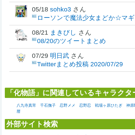
05/18
sohko3
さん
ローソンで魔法少女まどか☆マ
08/21
まきびし
さん
08/20のツイートまとめ
07/29
明日武
さん
Twitterまとめ投稿 2020/07/29
「化物語」に関連しているキャラクタ
八九寺真宵
千石撫子
忍野メメ
忍野忍
戦場ヶ原ひたぎ
神原
暦
外部サイト検索