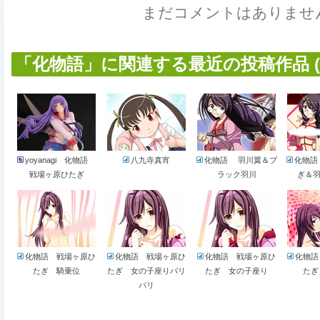
まだコメントはありませ
「化物語」に関連する最近の投稿作品 (8
yoyanagi 化物語
八九寺真宵
化物語 羽川翼＆ブ
化物語
戦場ヶ原ひたぎ
ラック羽川
ぎ＆羽
化物語 戦場ヶ原ひ
化物語 戦場ヶ原ひ
化物語 戦場ヶ原ひ
化物語
たぎ 騎乗位
たぎ 女の子座りバリ
たぎ 女の子座り
たぎ
バリ