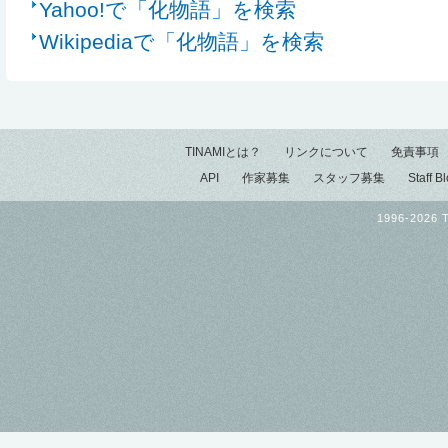
Yahoo!で「化物語」を検索
Wikipediaで「化物語」を検索
TINAMIとは？
リンクについて
免責事項
API
作家募集
スタッフ募集
Staff B
1996-2026 T