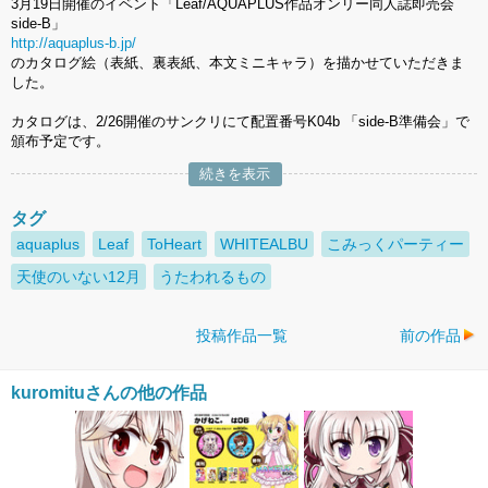
3月19日開催のイベント「Leaf/AQUAPLUS作品オンリー同人誌即売会
side-B」
http://aquaplus-b.jp/
のカタログ絵（表紙、裏表紙、本文ミニキャラ）を描かせていただきま
した。
カタログは、2/26開催のサンクリにて配置番号K04b 「side-B準備会」で
頒布予定です。
続きを表示
タグ
aquaplus
Leaf
ToHeart
WHITEALBU
こみっくパーティー
天使のいない12月
うたわれるもの
投稿作品一覧
前の作品
kuromituさんの他の作品