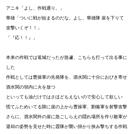
アニキ「よし、作戦通り。」
華雄「ついに戦が始まるのだな。よし、華雄隊 崖を下りて
攻撃いくぞ！！」
「『応！！』」
本来の作戦では篭城だったが急遽、こちらも打って出る事に
した
作戦としては曹操軍の先発隊を、泗水関に十分におびき寄せ
泗水関の領内に火を放つ
といっても油だけではさほどもえないので安心して欲しい
慌てふためいてる隙に崖の上から曹操軍、劉備軍を射撃攻撃
さらに、泗水関外の崖に急ごしらえの隠れ場所を作り敵軍が
退却の姿勢を見せた時に霞隊が襲い掛かり挟み撃ちする作戦