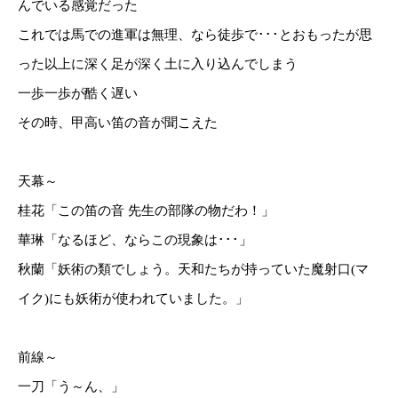
んでいる感覚だった
これでは馬での進軍は無理、なら徒歩で･･･とおもったが思
った以上に深く足が深く土に入り込んでしまう
一歩一歩が酷く遅い
その時、甲高い笛の音が聞こえた
天幕～
桂花「この笛の音 先生の部隊の物だわ！」
華琳「なるほど、ならこの現象は･･･」
秋蘭「妖術の類でしょう。天和たちが持っていた魔射口(マ
イク)にも妖術が使われていました。」
前線～
一刀「う～ん、」