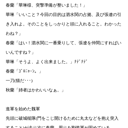
春蘭「華琳様、突撃準備が整いました！」
華琳「いいこと？今回の目的は泗水関の占拠、及び張遼の引
き入れよ。そのことをしっかりと頭に入れること。わかった
わね？」
春蘭「はい！泗水関に一番乗りして、張遼を仲間にすればい
いんですね？」
華琳「そうよ、よく出来ました。」ﾅﾃﾞﾅﾃﾞ
春蘭「ｺﾞﾛﾆｬｰﾝ。」
一刀(猫だ･･･)
秋蘭「姉者はかわいいなぁ。」
進軍を始めた魏軍
先頭に破城槌隊(門をこじ開けるために丸太などを抱え突入
すること)が走り次に春蘭、周りを劉備軍が固めている