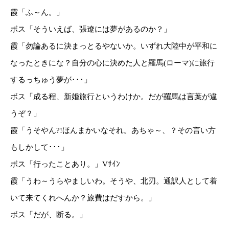
霞「ふ～ん。」
ボス「そういえば、張遼には夢があるのか？」
霞「勿論あるに決まっとるやないか。いずれ大陸中が平和に
なったときにな？自分の心に決めた人と羅馬(ローマ)に旅行
するっちゅう夢が･･･」
ボス「成る程、新婚旅行というわけか。だが羅馬は言葉が違
うぞ？」
霞「うそやん?!ほんまかいなそれ。あちゃ～、？その言い方
もしかして･･･」
ボス「行ったことあり。」Vｻｲﾝ
霞「うわ～うらやましいわ。そうや、北刃。通訳人として着
いて来てくれへんか？旅費はだすから。」
ボス「だが、断る。」