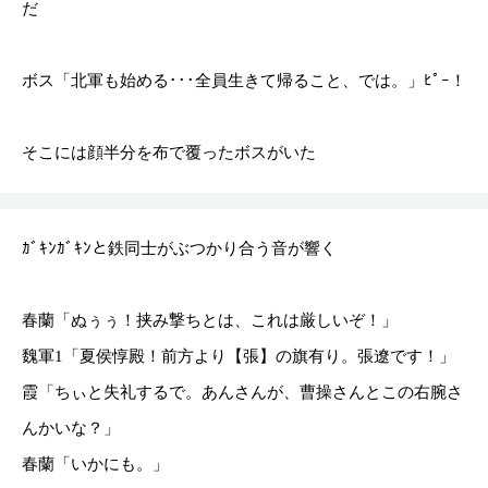
だ
ボス「北軍も始める･･･全員生きて帰ること、では。」ﾋﾟｰ！
そこには顔半分を布で覆ったボスがいた
ｶﾞｷﾝｶﾞｷﾝと鉄同士がぶつかり合う音が響く
春蘭「ぬぅぅ！挟み撃ちとは、これは厳しいぞ！」
魏軍1「夏侯惇殿！前方より【張】の旗有り。張遼です！」
霞「ちぃと失礼するで。あんさんが、曹操さんとこの右腕さ
んかいな？」
春蘭「いかにも。」