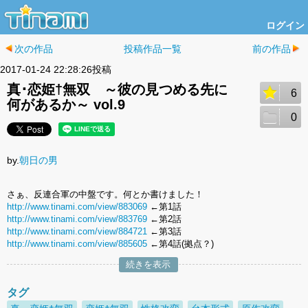
ログイン
次の作品
投稿作品一覧
前の作品
2017-01-24 22:28:26投稿
真･恋姫†無双 ～彼の見つめる先に
6
何があるか～ vol.9
0
by.
朝日の男
さぁ、反連合軍の中盤です。何とか書けました！
http://www.tinami.com/view/883069
←第1話
http://www.tinami.com/view/883769
←第2話
http://www.tinami.com/view/884721
←第3話
http://www.tinami.com/view/885605
←第4話(拠点？)
続きを表示
タグ