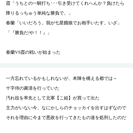
霞「うちとの一騎打ち･･･引き受けてくれへんか？負けたら
降りるっちゅう単純な勝負で。」
春蘭「いいだろう。我が七星餓狼でお相手いたす。いざ」
「『勝負だ/や！！』」
春蘭VS霞の戦いが始まった
一方忘れているかもしれないが、本陣を構える都では～
十字侍の粛清を行っていた
汚れ役を率先として北軍【こ組】が買って出た
主力がいない今、なにかしらのチョッカイを出すはずなので
それを理由に今まで悪政を行ってきたもの達を処刑したのだ