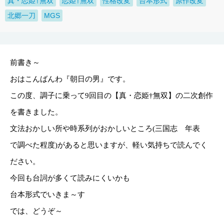
真・恋姫†無双
恋姫†無双
性格改変
台本形式
原作改変
北郷一刀
MGS
前書き～
おはこんばんわ『朝日の男』です。
この度、調子に乗って9回目の【真・恋姫†無双】の二次創作
を書きました。
文法おかしい所や時系列がおかしいところ(三国志 年表
で調べた程度)があると思いますが、軽い気持ちで読んでく
ださい。
今回も台詞が多くて読みにくいかも
台本形式でいきま～す
では、どうぞ～