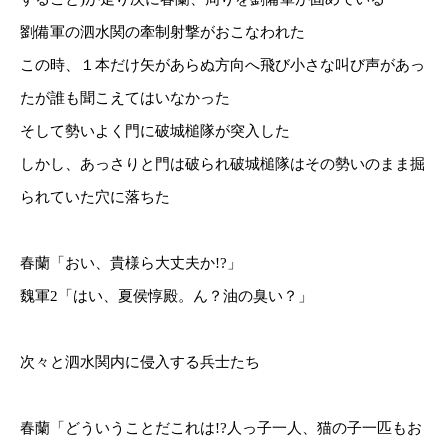
劉備軍の泗水関の牽制射撃がおこなわれた
この時、１本だけ矢があらぬ方向へ飛び小さな叫び声があっ
たが誰も聞こえてはいなかった
そして勢いよく門に破城槌隊が突入した
しかし、あっさりと門は破られ破城槌隊はその勢いのまま掘
られていた穴に落ちた
春蘭「おい、貴様ら大丈夫か!?」
魏軍2「はい、夏侯惇殿。ん？油の臭い？」
次々と泗水関内に侵入する兵士たち
春蘭「どういうことだこれは!?人っ子一人、猫の子一匹もお