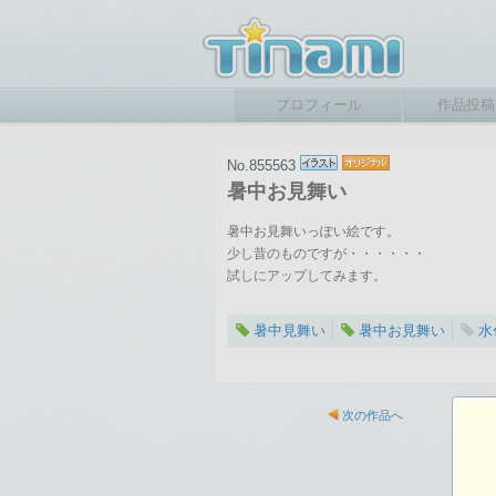
プロフィール
作品投稿
No.855563
暑中お見舞い
暑中お見舞いっぽい絵です。
少し昔のものですが・・・・・・
試しにアップしてみます。
暑中見舞い
暑中お見舞い
水
20
総
次の作品へ
5