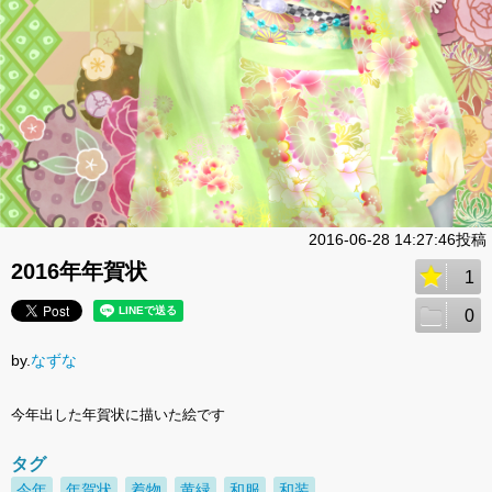
2016-06-28 14:27:46投稿
2016年年賀状
1
0
by.
なずな
今年出した年賀状に描いた絵です
タグ
今年
年賀状
着物
黄緑
和服
和装