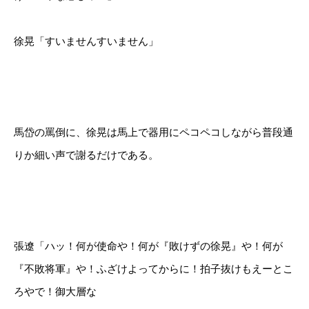
徐晃「すいませんすいません」
馬岱の罵倒に、徐晃は馬上で器用にペコペコしながら普段通
りか細い声で謝るだけである。
張遼「ハッ！何が使命や！何が『敗けずの徐晃』や！何が
『不敗将軍』や！ふざけよってからに！拍子抜けもえーとこ
ろやで！御大層な