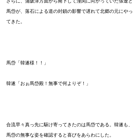
さらに、蒲阪津方面から南下して潼関に向かっていた張遼と
馬岱が、落石による道の封鎖の影響で遅れて北郷の元にやっ
てきた。
馬岱「韓遂様！！」
韓遂「おぉ馬岱殿！無事で何よりぞ！」
合流早々真っ先に駆け寄ってきたのは馬岱である。韓遂も、
馬岱の無事な姿を確認すると喜びをあらわにした。