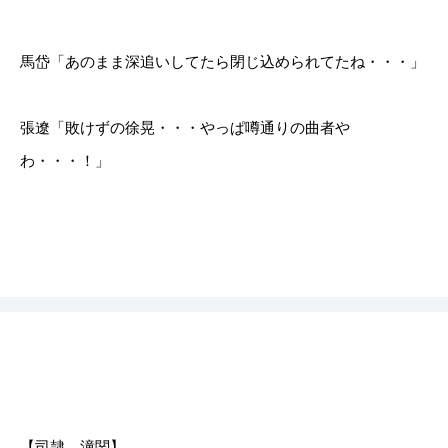
馬岱「あのまま深追いしてたら閉じ込められてたね・・・」
張遼「敗けずの徐晃・・・やっぱ噂通りの曲者や
わ・・・！」
【司隷、潼関】