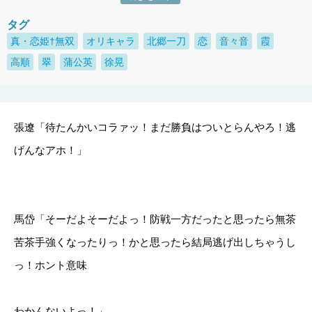
タグ
真・恋姫†無双
オリキャラ
北郷一刀
恋
音々音
霞
高順
翠
蒲公英
徐晃
張遼「待たんかいコラァッ！まだ勝負はついとらんやろ！逃
げんなアホ！」
馬岱「そーだよそーだよっ！防戦一方だったと思ったら無茶
苦茶手強くなったりっ！かと思ったら結局逃げ出しちゃうし
っ！ホント意味
わかんないよっ！」