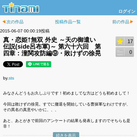
ログイン
次の作品
投稿作品一覧
前の作品
2015-06-07 00:00:19投稿
真・恋姫†無双 外史 ～天の御遣い
17
伝説(side呂布軍)～ 第六十六回 第
0
四章：潼関攻防編⑨・敗けずの徐晃
by.
sts
みなさんどうもお久しぶりです！初めましてな方はどうも初めまして！
今回は敗けずの徐晃。すでに撤退を開始している曹操軍なわけですが、
その異名の真意やいかに、、、
あと、あとがきで前回のアンケートの結果も発表しますのでそちらも是
非！
続きを表示