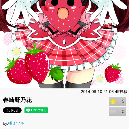
2014-08-10 21:06:49投稿
春崎野乃花
5
0
by.
橘ミツキ