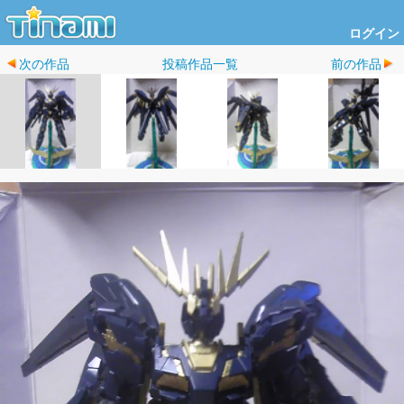
ログイン
次の作品
投稿作品一覧
前の作品