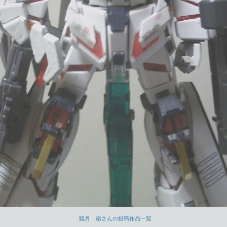
観月 衛さんの投稿作品一覧