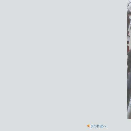
次の作品へ