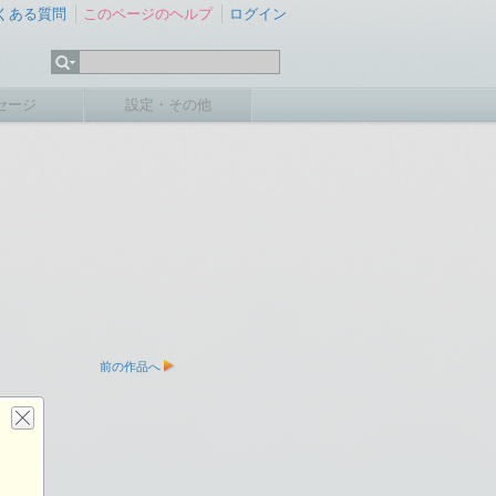
くある質問
このページのヘルプ
ログイン
セージ
設定・その他
前の作品へ