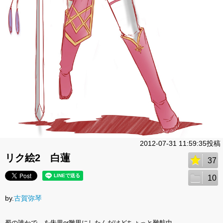
2012-07-31 11:59:35投稿
リク絵2 白蓮
37
10
by.
古賀弥琴
蜀の誰かで、を朱里or雛里にしたんだけどちょっと難航中