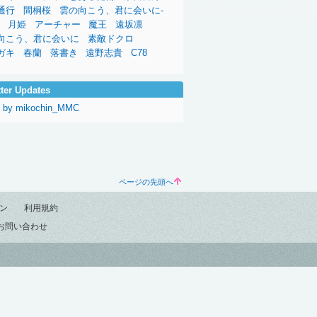
通行
間桐桜
雲の向こう、君に会いに-
月姫
アーチャー
魔王
遠坂凛
向こう、君に会いに
素敵ドクロ
ガキ
春蘭
落書き
遠野志貴
C78
tter Updates
s by mikochin_MMC
ページの先頭へ
ン
利用規約
お問い合わせ