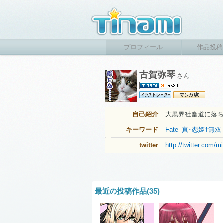
プロフィール
作品投稿
古賀弥琴
さん
自己紹介
大黒界社畜道に落
キーワード
Fate
真･恋姫†無双
twitter
http://twitter.com
最近の投稿作品(35)