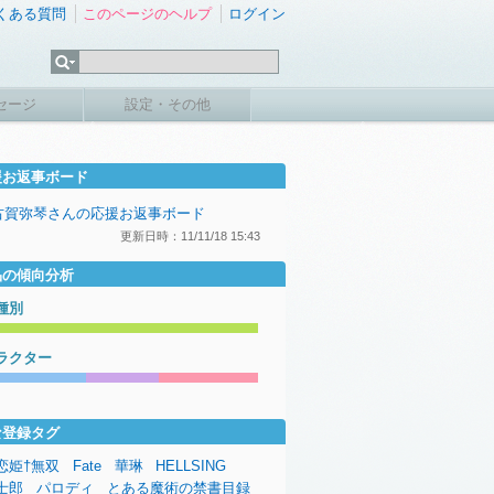
くある質問
このページのヘルプ
ログイン
セージ
設定・その他
援お返事ボード
古賀弥琴さんの応援お返事ボード
更新日時：11/11/18 15:43
品の傾向分析
種別
ラクター
な登録タグ
恋姫†無双
Fate
華琳
HELLSING
士郎
パロディ
とある魔術の禁書目録