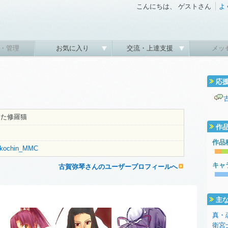
こんにちは、 ゲストさん
よ
・管理
お気に入り
交流・上達支援
メッ
応
ちた修羅猫
作
作品
/mikochin_MMC
キャ
古賀弥琴さんのユーザープロフィールへ
主
真・
衛宮