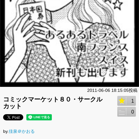
2011-06-06 18:15:05投稿
コミックマーケット８０・サークル
1
カット
0
by.
佳泉＠かおる