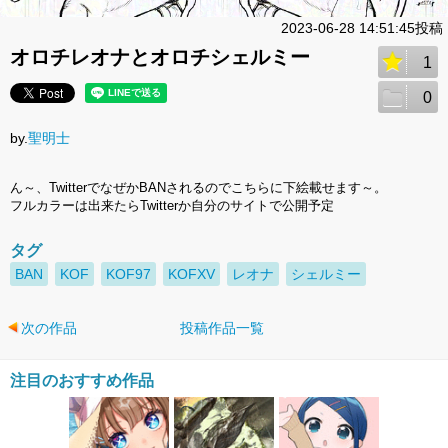
2023-06-28 14:51:45投稿
オロチレオナとオロチシェルミー
1
0
by.
聖明士
ん～、TwitterでなぜかBANされるのでこちらに下絵載せます～。
フルカラーは出来たらTwitterか自分のサイトで公開予定
タグ
BAN
KOF
KOF97
KOFXV
レオナ
シェルミー
次の作品
投稿作品一覧
注目のおすすめ作品