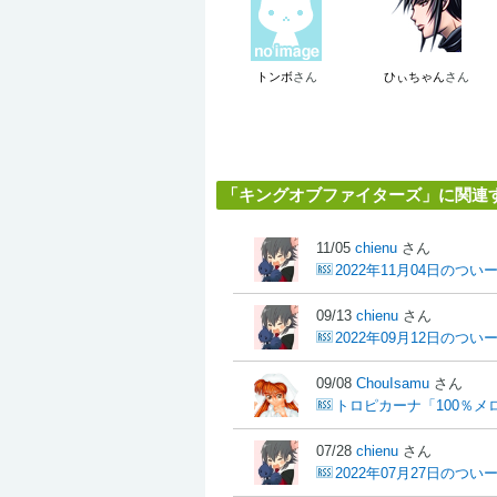
トンボ
さん
ひぃちゃん
さん
「キングオブファイターズ」に関連
11/05
chienu
さん
2022年11月04日のつい
09/13
chienu
さん
2022年09月12日のつい
09/08
ChouIsamu
さん
トロピカーナ「100％
07/28
chienu
さん
2022年07月27日のつい