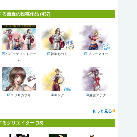
最近の投稿作品 (437)
KOFエディットチー
神楽ちづる
ブルーマリー
ム
ユリサカザキ
キング
麻宮アテナ
もっと見る
クリエイター (18)