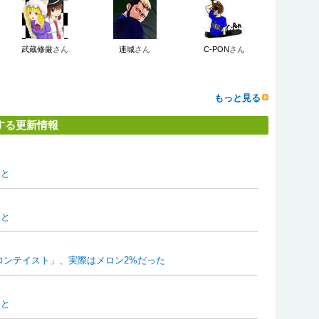
武蔵修厳
さん
連城
さん
C-PON
さん
もっと見る
する更新情報
ーと
ーと
メロンテイスト」、実際はメロン2%だった
ーと