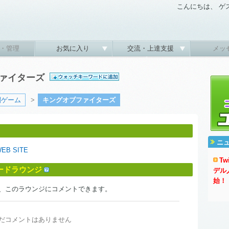
こんにちは、 ゲ
・管理
お気に入り
交流・上達支援
メッ
ファイターズ
闘ゲーム
>
キングオブファイターズ
ニ
WEB SITE
T
ードラウンジ
デル
始！
、このラウンジにコメントできます。
だコメントはありません