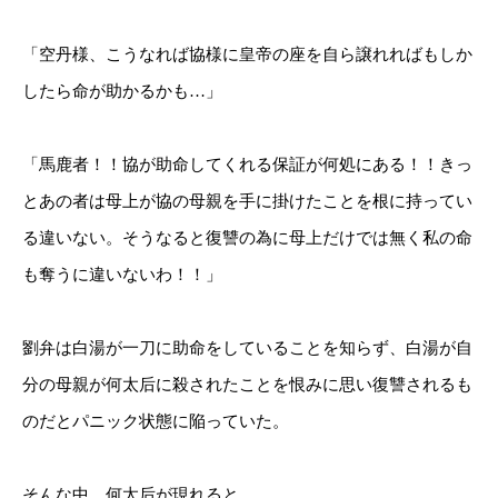
「空丹様、こうなれば協様に皇帝の座を自ら譲れればもしか
したら命が助かるかも…」
「馬鹿者！！協が助命してくれる保証が何処にある！！きっ
とあの者は母上が協の母親を手に掛けたことを根に持ってい
る違いない。そうなると復讐の為に母上だけでは無く私の命
も奪うに違いないわ！！」
劉弁は白湯が一刀に助命をしていることを知らず、白湯が自
分の母親が何太后に殺されたことを恨みに思い復讐されるも
のだとパニック状態に陥っていた。
そんな中、何太后が現れると