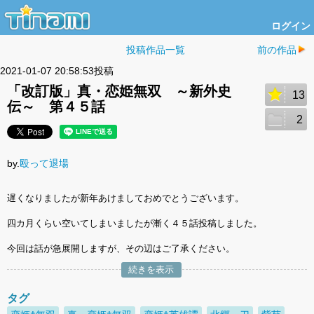
ログイン
投稿作品一覧
前の作品
2021-01-07 20:58:53投稿
「改訂版」真・恋姫無双 ～新外史
13
伝～ 第４５話
2
by.
殴って退場
遅くなりましたが新年あけましておめでとうございます。
四カ月くらい空いてしまいましたが漸く４５話投稿しました。
今回は話が急展開しますが、その辺はご了承ください。
続きを表示
タグ