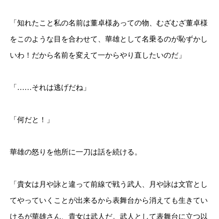
「知れたこと私の名前は董卓様あっての物、むざむざ董卓様
をこのような目を合わせて、華雄として名乗るのが恥ずかし
いわ！だから名前を変えて一からやり直したいのだ」
「……それは逃げだね」
「何だと！」
華雄の怒りを他所に一刀は話を続ける。
「貴女は月や詠と違って前線で戦う武人、月や詠は文官とし
てやっていくことが出来るから表舞台から消えても生きてい
けるが華雄さん、貴女は武人だ。武人として表舞台に立つ以