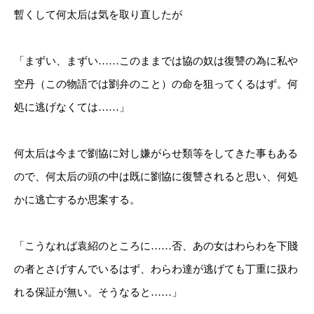
暫くして何太后は気を取り直したが
「まずい、まずい……このままでは協の奴は復讐の為に私や
空丹（この物語では劉弁のこと）の命を狙ってくるはず。何
処に逃げなくては……」
何太后は今まで劉協に対し嫌がらせ類等をしてきた事もある
ので、何太后の頭の中は既に劉協に復讐されると思い、何処
かに逃亡するか思案する。
「こうなれば袁紹のところに……否、あの女はわらわを下賤
の者とさげすんでいるはず、わらわ達が逃げても丁重に扱わ
れる保証が無い。そうなると……」