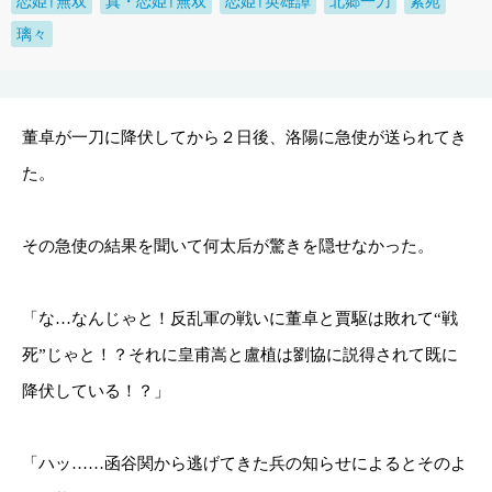
恋姫†無双
真・恋姫†無双
恋姫†英雄譚
北郷一刀
紫苑
璃々
董卓が一刀に降伏してから２日後、洛陽に急使が送られてき
た。
その急使の結果を聞いて何太后が驚きを隠せなかった。
「な…なんじゃと！反乱軍の戦いに董卓と賈駆は敗れて“戦
死”じゃと！？それに皇甫嵩と盧植は劉協に説得されて既に
降伏している！？」
「ハッ……函谷関から逃げてきた兵の知らせによるとそのよ