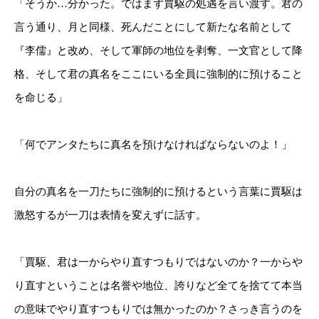
「そうか…分かった。ではまず賈駆の処遇を言い渡す。君の
言う通り、月と同様、死んだことにして新たな名前として
『李儒』と改め、そして軍師の地位を剥奪、一文官として降
格、そして君の真名をここにいる全員に強制的に預けること
を命じる」
「何でアンタたちに真名を預けなければならないのよ！」
自分の真名を一刀たちに強制的に預けるという言葉に賈駆は
激怒するが一刀は表情を変えずに話す。
「賈駆、君は一からやり直すつもりではないのか？一からや
り直すということは名誉や地位、誇りなど全てを捨てて本当
の意味でやり直すつもりでは無かったのか？さっき言うのを