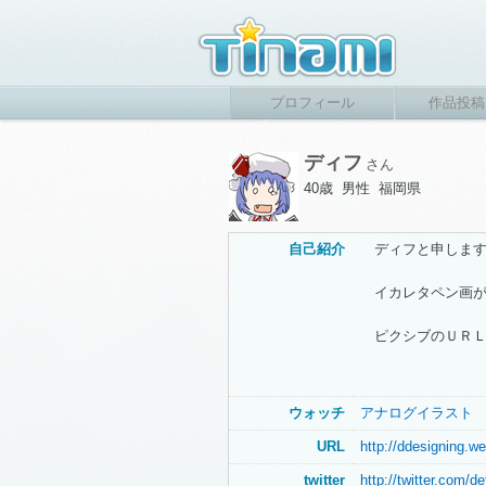
プロフィール
作品投稿
ディフ
さん
40歳 男性 福岡県
自己紹介
ディフと申します
イカレタペン画が
ピクシブのＵＲＬ：http:/
ウォッチ
アナログイラスト
URL
http://ddesigning.w
twitter
http://twitter.com/d