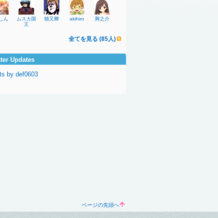
しん
ムスカ国
猫又卿
akihiro
興之介
王
全てを見る (85人)
tter Updates
ts by def0603
ページの先頭へ