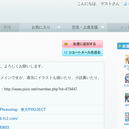
こんにちは、 ゲストさん
よ
・管理
お気に入り
交流・上達支援
メッ
友
。よろしくお願いします。
あ
メインですが、適当にイラストも描いたり。小説書いたり。
た
/www.pixiv.net/member.php?id=479447
ga
Photoshop
東方PROJECT
eb.fc2.com/
sak
ef0603