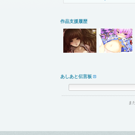
作品支援履歴
あしあと伝言板
ま