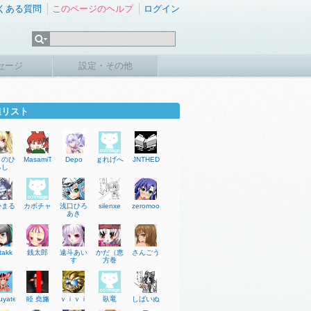
くある質問
このページのヘルプ
ログイン
セージ
設定・その他
達リスト
りのひ
MasamiT
Depo
ｇれげへ
JNTHED
ろし
かまる
カボチャ
浅口ひろ
silenxe
zeromoon2929
あき
takk
銭太郎
遠斗あい
かだ（恵
さんごう
す
方巻
uyatei
睦 堯旛
ｖｉｖｉ
臥竜
しばいぬ