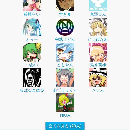
鈴根らい
すきま
鬼頭えん
とぅー
完熟うどん
にくばなれ
つあい
ともやん
浜原義雄
らはるとはる
あずまっくす
メテム
NIGA
全てを見る (29人)