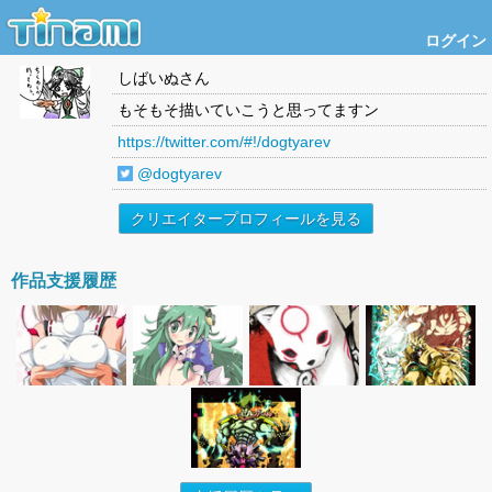
ログイン
しばいぬ
さん
もそもそ描いていこうと思ってますン
https://twitter.com/#!/dogtyarev
@dogtyarev
クリエイタープロフィールを見る
作品支援履歴