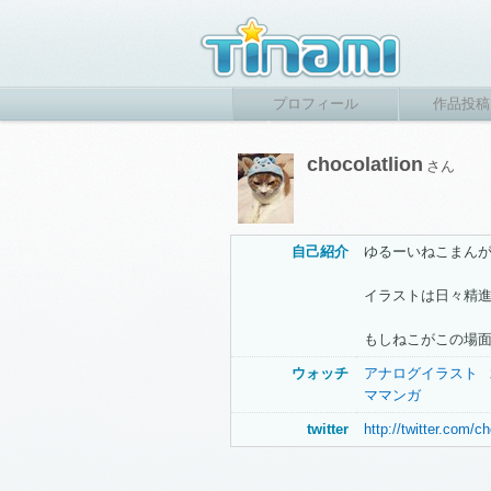
プロフィール
作品投稿
chocolatlion
さん
自己紹介
ゆるーいねこまん
イラストは日々精進
もしねこがこの場
ウォッチ
アナログイラスト
ママンガ
twitter
http://twitter.com/ch