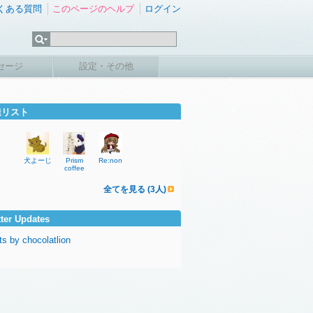
くある質問
このページのヘルプ
ログイン
セージ
設定・その他
達リスト
犬よーじ
Prism
Re:non
coffee
全てを見る (3人)
tter Updates
s by chocolatlion