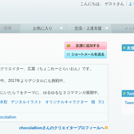
こんにちは、 ゲストさん
よ
・管理
お気に入り
交流・上達支援
メッ
友
がクリエイター、広翼（ちょこれーとらいおん）です。
中。2017年よりデジタルにも挑戦中。
面にいたら？をテーマに、ゆるゆるな３コママンガ展開中。
Twi
水彩
デジタルイラスト
オリジナルキャラクター
猫
3コ
Tweet
ocolatlion
chocolatlionさんのクリエイタープロフィールへ