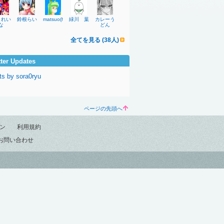
月れい
鈴根らい
matsuo(hm)
緑川 葉
カレーう
な
どん
全てを見る (38人)
tter Updates
ts by sora0ryu
ページの先頭へ
ン
利用規約
お問い合わせ