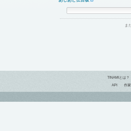
ま
TINAMIとは？
API
作家