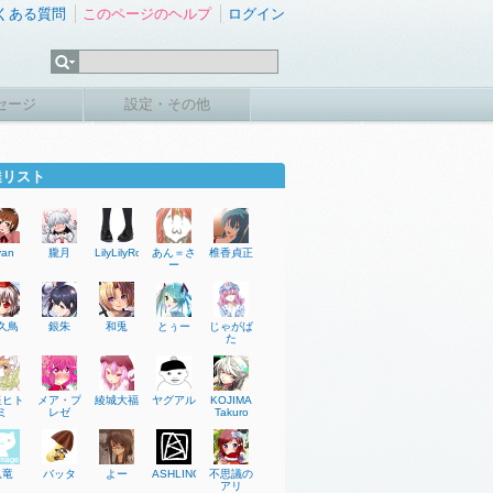
くある質問
このページのヘルプ
ログイン
セージ
設定・その他
達リスト
yan
朧月
LilyLilyRose
あん＝さ
椎香貞正
ー
久鳥
銀朱
和兎
とぅー
じゃがば
た
星ヒト
メア・プ
綾城大福
ヤグアル
KOJIMA
ミ
レゼ
Takuro
臥竜
バッタ
よー
ASHLING
不思議の
アリ