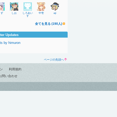
りず
しお
しろあい
中壱
aji
す
全てを見る (190人)
tter Updates
ts by himuron
ページの先頭へ
ン
利用規約
お問い合わせ