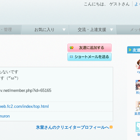
こんにちは、 ゲストさん
よ
・管理
お気に入り
交流・上達支援
メッ
友
間もないです
c
（*‘ω‘*）
xiv.net/member.php?id=65165
和
.web.fc2.com/index/top.html
葉
imuron
氷室さんのクリエイタープロフィールへ