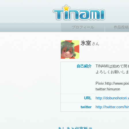
プロフィール
作品投稿
氷室
さん
自己紹介
TINAMIは始めて
よろしくお願いします
Pixiv:http://www.pi
twitter:himuron
URL
http://dobunohotori
twitter
http://twitter.com/h
あしあと伝言板