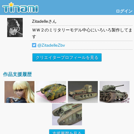
ログイン
Zitadelle
さん
ＷＷ２のミリタリーモデル中心にいろいろ製作してま
す
@ZitadelleZbv
クリエイタープロフィールを見る
作品支援履歴
支援履歴を見る