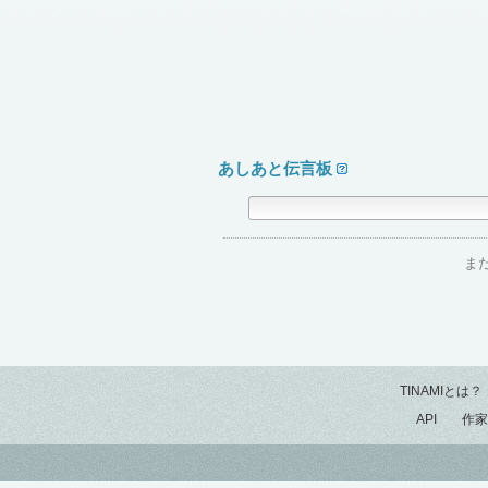
あしあと伝言板
ま
TINAMIとは？
API
作家