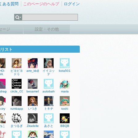
くある質問
このページのヘルプ
ログイン
セージ
設定・その他
達リスト
HO-
ピヨピヨ
amr_kk@yahoo.
イイコッ
kota501
GA
ドゥ
テ
tdragon
circle_CGC
besame674
autobahncop
maria
ctry
rumbappa
いつき
トキチ
toshi
ねこ
まつるぎ
Zitadelle
あさと
BBQB