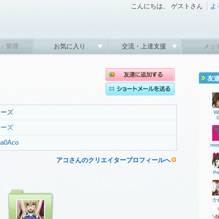
こんにちは、 ゲストさん
よ
・管理
お気に入り
交流・上達支援
メッ
友
チーズ
W
チーズ
Ana0Aco
mis
アコさんのクリエイタープロフィールへ
Pe
か