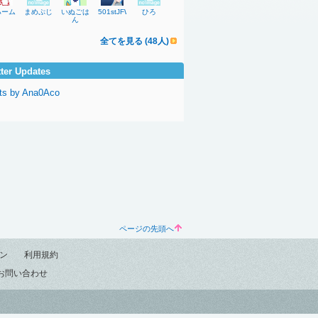
ハーム
まめぷじ
いぬごは
501stJFW_14ry
ひろ
ん
全てを見る (48人)
tter Updates
ts by Ana0Aco
ページの先頭へ
ン
利用規約
お問い合わせ