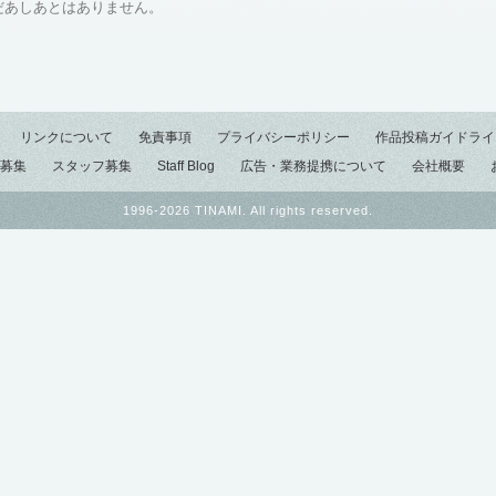
だあしあとはありません。
リンクについて
免責事項
プライバシーポリシー
作品投稿ガイドライ
募集
スタッフ募集
Staff Blog
広告・業務提携について
会社概要
1996-2026 TINAMI. All rights reserved.