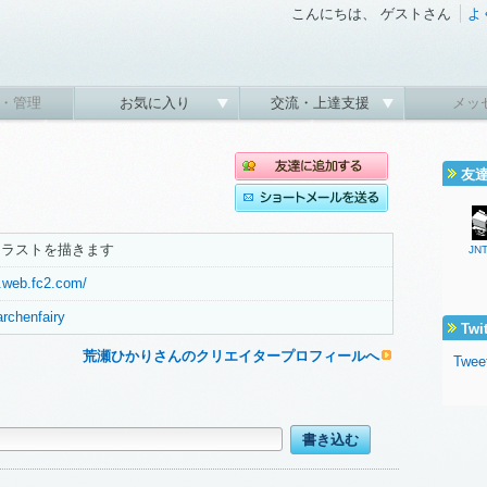
こんにちは、 ゲストさん
よ
・管理
お気に入り
交流・上達支援
メッ
友
イラストを描きます
JN
d.web.fc2.com/
archenfairy
Twi
荒瀬ひかりさんのクリエイタープロフィールへ
Twee