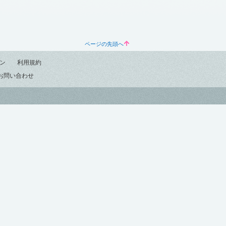
ページの先頭へ
ン
利用規約
お問い合わせ