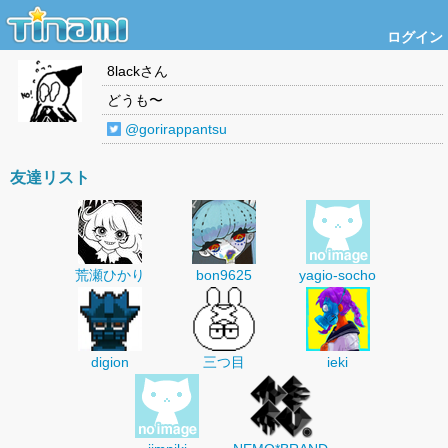
ログイン
8lack
さん
どうも〜
@gorirappantsu
友達リスト
荒瀬ひかり
bon9625
yagio-socho
digion
三つ目
ieki