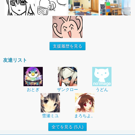
支援履歴を見る
友達リスト
おとぎ
ザンクロー
うどん
雪瀬ミユ
まろちよ。
全てを見る (5人)