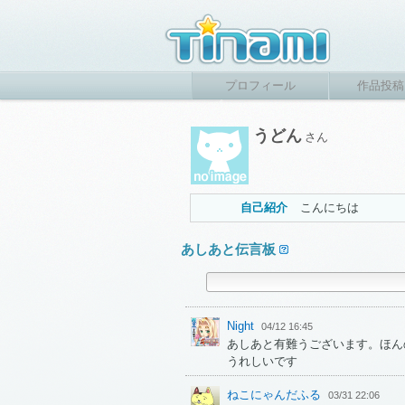
プロフィール
作品投稿
うどん
さん
自己紹介
こんにちは
あしあと伝言板
Night
04/12 16:45
あしあと有難うございます。ほん
うれしいです
ねこにゃんだふる
03/31 22:06