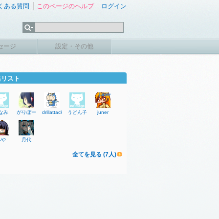
くある質問
このページのヘルプ
ログイン
セージ
設定・その他
達リスト
なみ
がりぼー
drillattacker
うどん子
juner
みや
月代
全てを見る (7人)