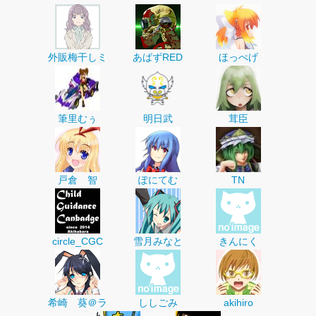
外販梅干しミ
あばずRED
ほっぺげ
筆里むぅ
明日武
茸臣
戸倉 智
ぽにてむ
TN
circle_CGC
雪月みなと
きんにく
希崎 葵＠ラ
ししごみ
akihiro