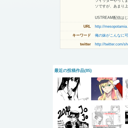
ツイッターやって
ソですが、あまり
USTREAM配信は
URL
http://mesopotamia.
キーワード
俺の妹がこんなに
twitter
http://twitter.com/
最近の投稿作品(85)