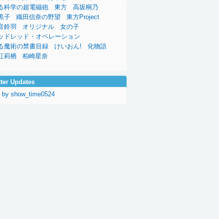
る科学の超電磁砲
東方
高坂桐乃
黒子
織田信奈の野望
東方Project
音鈴羽
オリジナル
女の子
ッドレッド・オペレーション
る魔術の禁書目録
けいおん!
化物語
紅莉栖
柏崎星奈
tter Updates
 by show_time0524