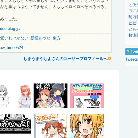
ます。太ももとへその事しかつぶやいてません。というのはウ
とあ
上品な事はつぶやいてません。太ももペロペロへそぺろぺろ。
白井
阿万
じめました。
ビビ
doorblog.jp/
とあ
牧瀬
可愛いわけがない
新垣あやせ
東方
show_time0524
Twi
しまうまやちよさんのユーザープロフィールへ
Tweets