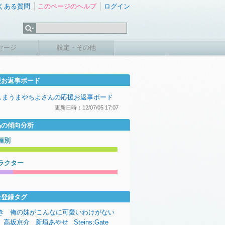
くある質問
このページのヘルプ
ログイン
セージ
設定・その他
援お返事ボード
しまうまやちよさんの応援お返事ボード
更新日時：12/07/05 17:07
品の傾向分析
種別
ラクター
な登録タグ
き
俺の妹がこんなに可愛いわけがない
高坂京介
新垣あやせ
Steins;Gate