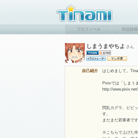
プロフィール
作品投稿
しまうまやちよ
さん
自己紹介
はじめまして。Tin
Pixivでは「しま
http://www.pixiv.n
閃乱カグラ、ビビ
す。
まだまだ若輩者で
※こちらで上げた作