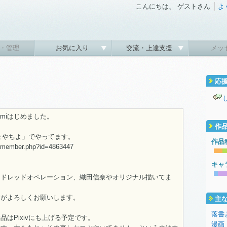
こんにちは、 ゲストさん
よ
・管理
お気に入り
交流・上達支援
メッ
応
amiはじめました。
作
うまやちよ」でやってます。
作品
et/member.php?id=4863447
キャ
ッドレッドオペレーション、織田信奈やオリジナル描いてま
すがよろしくお願いします。
主
落書
品はPixivにも上げる予定です。
漫画