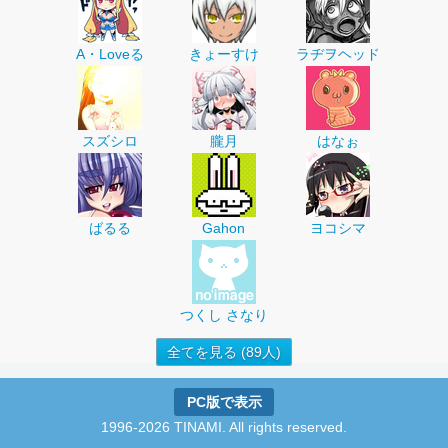
A・Loveる
きょーすけ
ラヂヲヘッド
スズシロ
朧月
はなぉ
ばるる
Gahon
ヨコシマ
つくし さなり
全てを見る (89人)
PC版で表示
1996-2026 TINAMI. All rights reserved.