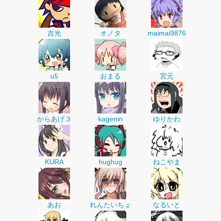
吉光
オノタ
maimai9876
u5
おまる
宮元
からあげ３
kagenin
ゆりかわ
KURA
hughug
ねこやま
あお
れんたいちょ
なるいと