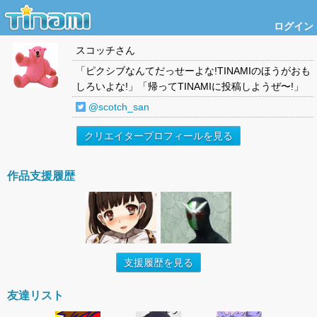
ログイン
スコッチ
さん
「ピクシブなんてだっせーよな!TINAMIのほうがおも
しろいよな!」「帰ってTINAMIに投稿しようぜ〜!」
@scotch_san
クリエイタープロフィールを見る
作品支援履歴
支援履歴を見る
友達リスト