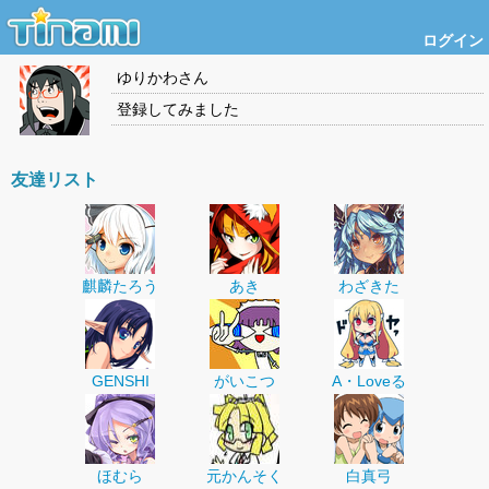
ログイン
ゆりかわ
さん
登録してみました
友達リスト
麒麟たろう
あき
わざきた
GENSHI
がいこつ
A・Loveる
ほむら
元かんそく
白真弓