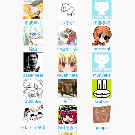
名波早乃
つるが
冬部李穏
稲山
中山かつみ
mizorogi
zazenbeat
yayahinata
munyaka
13988ss
多門
Gahon
セレビィ量産
石田あきら
pupps