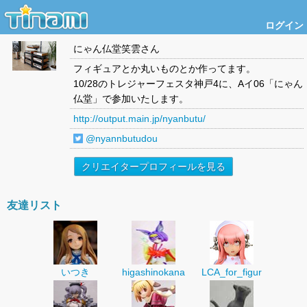
ログイン
にゃん仏堂笑雲
さん
フィギュアとか丸いものとか作ってます。
10/28のトレジャーフェスタ神戸4に、Aイ06「にゃん
仏堂」で参加いたします。
http://output.main.jp/nyanbutu/
@nyannbutudou
クリエイタープロフィールを見る
友達リスト
いつき
higashinokana
LCA_for_figur