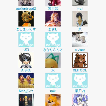
atelierdropd2
宮川武
mori
ましまっくす
まさし
貝
UZI
きなりさんと
s-visor
A.S.O.
水
XLITOOL
Mno_Citz
nak
瀬戸内